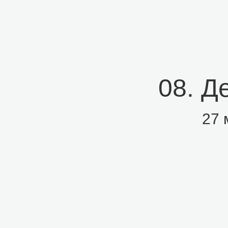
08. Д
27 