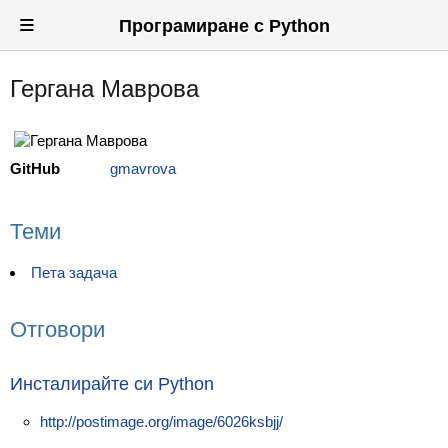
≡
Програмиране с Python
Гергана Маврова
Вход
Регистрация
GitHub
gmavrova
Новини
Материали
Теми
Задачи
Пета задача
Предизвикателства
Отговори
Форуми
Потребители
Инсталирайте си Python
Класация
http://postimage.org/image/6026ksbjj/